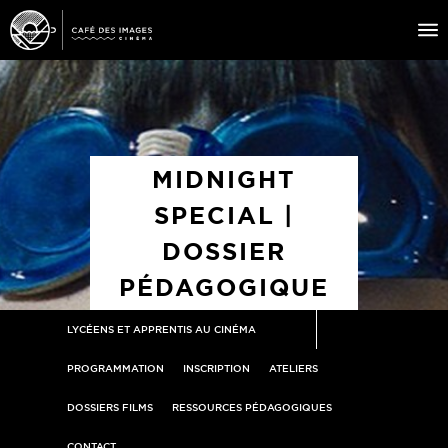
À L’AFFICHE
ÉVÉNEMENTS
MIDNIGHT
CAFÉ DU CINÉ
SPECIAL |
PRATIQUE
DOSSIER
ÉDUCATION AUX IMAGES
PÉDAGOGIQUE
LYCÉENS ET APPRENTIS AU CINÉMA
PROGRAMMATION
INSCRIPTION
ATELIERS
DOSSIERS FILMS
RESSOURCES PÉDAGOGIQUES
CONTACT