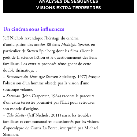
ANALYSES DE SÉQUENCES
VISIONS EXTRA-TERRESTRES
Un cinéma sous influences
Jeff Nichols revendique l’héritage du cinéma
d’anticipation des années 80 dans
Midnight Special
, en
particulier de Steven Spielberg dont les films allient le
goût de la science-fiction et le questionnement des liens
familiaux. Les extraits proposés témoignent de cette
double thématique :
–
Rencontre du 3ème type
(Steven Spielberg, 1977) évoque
l’obsession d’un homme obsédé par la vision d’une
soucoupe volante.
–
Starman
(John Carpenter, 1984) raconte le parcours
d’un extra-terrestre poursuivi par l’État pour retrouver
son monde d’origine.
–
Take Shelter
(Jeff Nichols, 2011) narre les troubles
familiaux et communautaires occasionnés par les visions
d’apocalypse de Curtis La Force, interprété par Michael
Shannon.