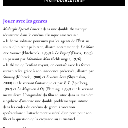
L’INTERROGATOIRE
Jouer avec les genres
Midnight Special
s’inscrit dans une double thématique
récurrente dans le cinéma classique américain :
– le héros solitaire poursuivi par les agents de l’État au
cours d’un récit palpitant, illustré notamment de
La Mort
aux trousses
(Hitchcock, 1959) à
Le Fugitif
(Davis, 1993)
en passant par
Marathon Man
(Schlesinger, 1976).
– le thème de l’enfant voyant, en contact avec les forces
surnaturelles grâce à son innocence préservée, illustré par
Shining
(Kubrick, 1980) et
Sixième Sens
(Shyamalan,
2000) sur le versant fantastique et par
E.T.
(Spielberg,
1982) et
Le Magicien d’Oz
(Fleming, 1939) sur le versant
merveilleux. L’originalité du film se situe dans sa manière
singulière d’inscrire une double problématique intime
dans les codes du cinéma de genre à vocation
spectaculaire : l’attachement viscéral d’un père pour son
fils et la question de la croyance au surnaturel.