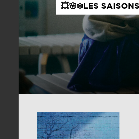
💥🌸❄️LES SAISO