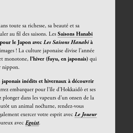
dans toute sa richesse, sa beauté et sa
uler au fil des saisons. Les
Saisons Hanabi
pour le Japon avec
Les Saisons Hanabi
à
mages ! La culture japonaise divise l’année
 et monotone,
l’hiver (fuyu, en japonais)
qui
er nippon.
s japonais inédits et hivernaux à découvrir
rez embarquer pour l’île d’Hokkaidô et ses
 plonger dans les vapeurs d’un onsen de la
plutôt un animal nocturne, rendez-vous
galement exercer votre esprit avec
Le Joueur
ureux avec
Egoist
.