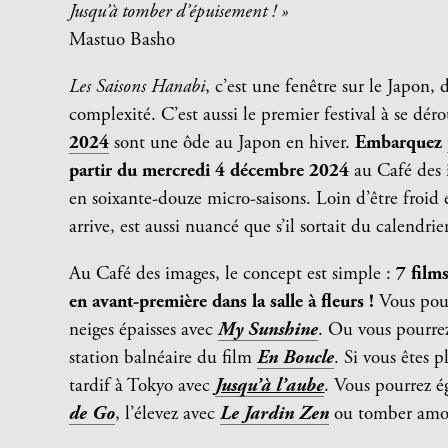
Jusqu’à tomber d’épuisement ! »
Mastuo Basho
Les Saisons Hanabi
, c’est une fenêtre sur le Japon, 
complexité. C’est aussi le premier festival à se déro
2024
sont une ôde au Japon en hiver.
Embarquez 
partir du mercredi 4 décembre 2024
au Café des i
en soixante-douze micro-saisons. Loin d’être froid
arrive, est aussi nuancé que s’il sortait du calendri
Au Café des images, le concept est simple :
7 film
en avant-première dans la salle à fleurs !
Vous pour
neiges épaisses avec
My Sunshine
. Ou vous pourrez
station balnéaire du film
En Boucle
. Si vous êtes 
tardif à Tokyo avec
Jusqu’à l’aube
. Vous pourrez é
de Go
, l’élevez avec
Le Jardin Zen
ou tomber amo