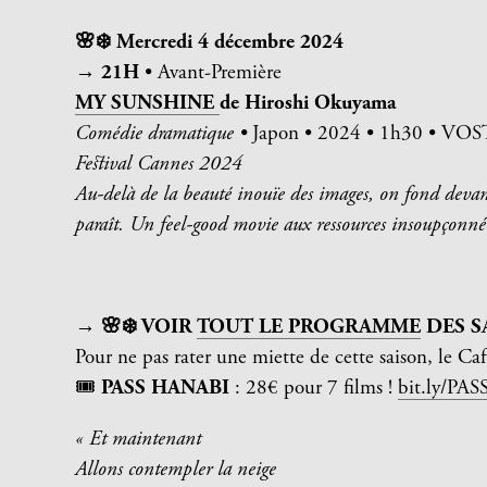
🌸
❄️
Mercredi 4 décembre 2024
→ 21H
• Avant-Première
MY SUNSHINE
de
Hiroshi Okuyama
Comédie dramatique •
Japon • 2024 • 1h30 • VOS
Festival Cannes 2024
Au-delà de la beauté inouïe des images, on fond devant
paraît. Un feel-good movie aux ressources insoupçonné
→ 🌸❄️
VOIR
TOUT LE PROGRAMME
DES S
Pour ne pas rater une miette de cette saison, le Ca
🎟️
PASS HANABI
: 28€ pour 7 films !
bit.ly/PA
« Et maintenant
Allons contempler la neige