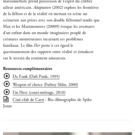
marionnettiste prend possession de l’esprit du célèbre
acteur américain.
Adaptation
(2002) explore les frontières
de la fiction et de la réalité en mettant en scène un
scènariste aux prises avec son double fictionnel tandis que
Max et les Maximonstres (20009) évoque les aventures
d’un enfant dans un monde imaginaires peuplé de
créatures monstrueuses incarnant ses problèmes
familiaux. Le film
Her
porte à cet égard le
questionnement des rapports entre réalité et simulacre
sur le terrain du sentiment amoureux.
Ressources complémentaires
Da Funk (Daft Punk, 1995)
Weapon of choice (Fatboy Slilm, 2000)
I’m Here (court-métrage, 2010)
Ciné-club de Caen
: Bio–filmographie de Spike
Jonze