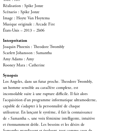
Réalisation : Spike Jonze
Scénario : Spike Jonze
Image : Hoyte Van Hoytema
Musique originale : Arcade Fire
États-Unis – 2013 – 2h06
Interprétation
Joaquin Phoenix : Theodore Twombly
Scarlett Johansson : Samantha
Amy Adams : Amy
Rooney Mara : Catherine
Synopsis
Los Angeles, dans un futur proche. Theodore Twombly,
un homme sensible au caractère complexe, est
inconsolable suite à une rupture difficile. Il fait alors
l’acquisition d’un programme informatique ultramoderne,
capable de s’adapter à la personnalité de chaque
utilisateur. En lançant le système, il fait la connaissance
de « Samantha », une voix féminine intelligente, intuitive
et étonnamment drôle. Les besoins et les désirs de
Samantha grandissent et évoluent, tout comme ceux de