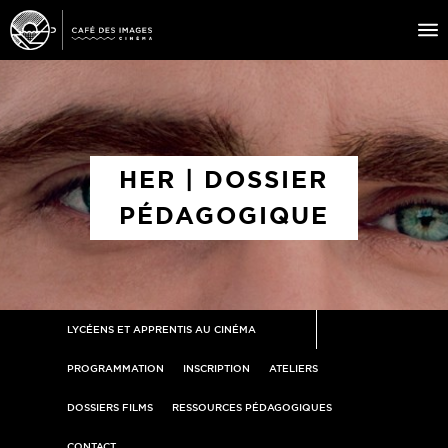
À L’AFFICHE
ÉVÉNEMENTS
HER | DOSSIER
CAFÉ DU CINÉ
PÉDAGOGIQUE
PRATIQUE
ÉDUCATION AUX IMAGES
LYCÉENS ET APPRENTIS AU CINÉMA
PROGRAMMATION
INSCRIPTION
ATELIERS
DOSSIERS FILMS
RESSOURCES PÉDAGOGIQUES
CONTACT