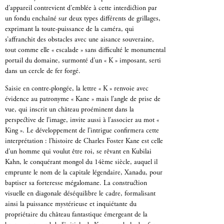
d’appareil contrevient d’emblée à cette interdiction par
un fondu enchaîné sur deux types différents de grillages,
exprimant la toute-puissance de la caméra, qui
s’affranchit des obstacles avec une aisance souveraine,
tout comme elle « escalade » sans difficulté le monumental
portail du domaine, surmonté d’un « K » imposant, serti
dans un cercle de fer forgé.
Saisie en contre-plongée, la lettre « K » renvoie avec
évidence au patronyme « Kane » mais l’angle de prise de
vue, qui inscrit un château proéminent dans la
perspective de l’image, invite aussi à l’associer au mot «
King ». Le développement de l’intrigue confirmera cette
interprétation : l’histoire de Charles Foster Kane est celle
d’un homme qui voulut être roi, se rêvant en Kubilai
Kahn, le conquérant mongol du 14ème siècle, auquel il
emprunte le nom de la capitale légendaire, Xanadu, pour
baptiser sa forteresse mégalomane. La construction
visuelle en diagonale déséquilibre le cadre, formalisant
ainsi la puissance mystérieuse et inquiétante du
propriétaire du château fantastique émergeant de la