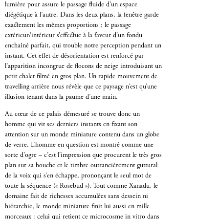
lumière pour assure le passage fluide d’un espace
diégétique à l’autre. Dans les deux plans, la fenêtre garde
exactement les mêmes proportions ; le passage
extérieur/intérieur s’effectue à la faveur d’un fondu
enchaîné parfait, qui trouble notre perception pendant un
instant. Cet effet de désorientation est renforcé par
l’apparition incongrue de flocons de neige introduisant un
petit chalet filmé en gros plan. Un rapide mouvement de
travelling arrière nous révèle que ce paysage n’est qu’une
illusion tenant dans la paume d’une main.
Au cœur de ce palais démesuré se trouve donc un
homme qui vit ses derniers instants en fixant son
attention sur un monde miniature contenu dans un globe
de verre. L’homme en question est montré comme une
sorte d’ogre – c’est l’impression que procurent le très gros
plan sur sa bouche et le timbre outrancièrement guttural
de la voix qui s’en échappe, prononçant le seul mot de
toute la séquence (« Rosebud »). Tout comme Xanadu, le
domaine fait de richesses accumulées sans dessein ni
hiérarchie, le monde miniature finit lui aussi en mille
morceaux : celui qui retient ce microcosme in vitro dans