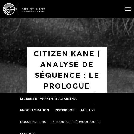
À L’AFFICHE
ÉVÉNEMENTS
CITIZEN KANE |
CAFÉ DU CINÉ
ANALYSE DE
PRATIQUE
SÉQUENCE : LE
ÉDUCATION AUX IMAGES
PROLOGUE
LYCÉENS ET APPRENTIS AU CINÉMA
PROGRAMMATION
INSCRIPTION
ATELIERS
DOSSIERS FILMS
RESSOURCES PÉDAGOGIQUES
CONTACT