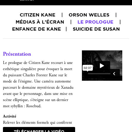
CITIZEN KANE
|
ORSON WELLES
|
MÉDIAS À L’ÉCRAN
|
LE PROLOGUE
|
ENFANCE DE KANE
|
SUICIDE DE SUSAN
Présentation
Le prologue de Citizen Kane recourt à une
esthétique singulière pour évoquer la mort
du puissant Charles Forster Kane sur le
mode de l’énigme. Une caméra autonome
parcourt le domaine mystérieux de Xanadu
avant que le personnage, dans une mise en
scène elliptique, s’éteigne sur un dernier
mot sybyllin : Rosebud.
Activité
Relever les éléments formels qui confèrent
au prologue un caractère enigmatique.
TÉLÉCHARGER LA VIDÉO